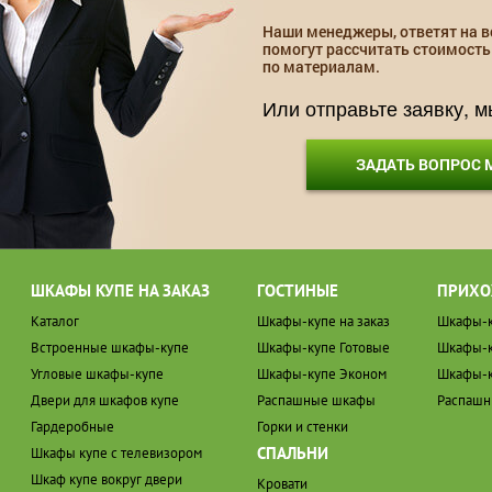
Наши менеджеры, ответят на в
помогут рассчитать стоимость
по материалам.
Или отправьте заявку, 
ЗАДАТЬ ВОПРОС
ШКАФЫ КУПЕ НА ЗАКАЗ
ГОСТИНЫЕ
ПРИХО
Каталог
Шкафы-купе на заказ
Шкафы-к
Встроенные шкафы-купе
Шкафы-купе Готовые
Шкафы-к
Угловые шкафы-купе
Шкафы-купе Эконом
Шкафы-к
Двери для шкафов купе
Распашные шкафы
Распаш
Гардеробные
Горки и стенки
СПАЛЬНИ
Шкафы купе с телевизором
Шкаф купе вокруг двери
Кровати