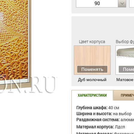
90
Цвет корпуса
Выбор ф
Поменять
Поме
Дуб молочный
Матовое
ХАРАКТЕРИСТИКИ
ПРИМЕ
Глубина шкафа:
40 см
Ширина и высота:
на выбор
Раздвижная система:
алюми
Материал корпуса:
Лдсп
Материал фасада:
Фотопеча