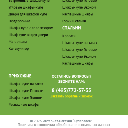
Встроенные шкафы-купе
Шкафы-купе Готовые
Угловые шкафы-купе
Шкафы-купе Эконом
Двери для шкафов купе
Распашные шкафы
Гардеробные
Горки и стенки
СПАЛЬНИ
Шкафы купе с телевизором
Шкаф купе вокруг двери
Кровати
Материалы
Шкафы-купе на заказ
Калькулятор
Шкафы-купе Готовые
Шкафы-купе Эконом
Распашные шкафы
ПРИХОЖИЕ
ОСТАЛИСЬ ВОПРОСЫ?
ЗВОНИТЕ НАМ:
Шкафы-купе на заказ
8 (495)772-37-35
Шкафы-купе Готовые
Заказать обратный звонок
Шкафы-купе Эконом
Распашные шкафы
© 2026 Интернет-магазин “Купесалон”
Политика в отношении обработки персональных данных