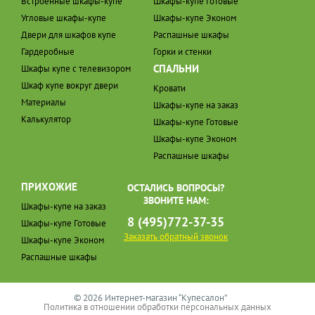
Встроенные шкафы-купе
Шкафы-купе Готовые
Угловые шкафы-купе
Шкафы-купе Эконом
Двери для шкафов купе
Распашные шкафы
Гардеробные
Горки и стенки
СПАЛЬНИ
Шкафы купе с телевизором
Шкаф купе вокруг двери
Кровати
Материалы
Шкафы-купе на заказ
Калькулятор
Шкафы-купе Готовые
Шкафы-купе Эконом
Распашные шкафы
ПРИХОЖИЕ
ОСТАЛИСЬ ВОПРОСЫ?
ЗВОНИТЕ НАМ:
Шкафы-купе на заказ
8 (495)772-37-35
Шкафы-купе Готовые
Заказать обратный звонок
Шкафы-купе Эконом
Распашные шкафы
© 2026 Интернет-магазин “Купесалон”
Политика в отношении обработки персональных данных