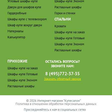
Угловые шкафы-купе
Шкафы-купе Эконом
Двери для шкафов купе
Распашные шкафы
Гардеробные
Горки и стенки
СПАЛЬНИ
Шкафы купе с телевизором
Шкаф купе вокруг двери
Кровати
Материалы
Шкафы-купе на заказ
Калькулятор
Шкафы-купе Готовые
Шкафы-купе Эконом
Распашные шкафы
ПРИХОЖИЕ
ОСТАЛИСЬ ВОПРОСЫ?
ЗВОНИТЕ НАМ:
Шкафы-купе на заказ
8 (495)772-37-35
Шкафы-купе Готовые
Заказать обратный звонок
Шкафы-купе Эконом
Распашные шкафы
© 2026 Интернет-магазин “Купесалон”
Политика в отношении обработки персональных данных
Присоединяйтесь к нам в социальных сетях