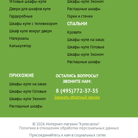
Угловые шкафы-купе
Шкафы-купе Эконом
Двери для шкафов купе
Распашные шкафы
Гардеробные
Горки и стенки
СПАЛЬНИ
Шкафы купе с телевизором
Шкаф купе вокруг двери
Кровати
Материалы
Шкафы-купе на заказ
Калькулятор
Шкафы-купе Готовые
Шкафы-купе Эконом
Распашные шкафы
ПРИХОЖИЕ
ОСТАЛИСЬ ВОПРОСЫ?
ЗВОНИТЕ НАМ:
Шкафы-купе на заказ
8 (495)772-37-35
Шкафы-купе Готовые
Заказать обратный звонок
Шкафы-купе Эконом
Распашные шкафы
© 2026 Интернет-магазин “Купесалон”
Политика в отношении обработки персональных данных
Присоединяйтесь к нам в социальных сетях