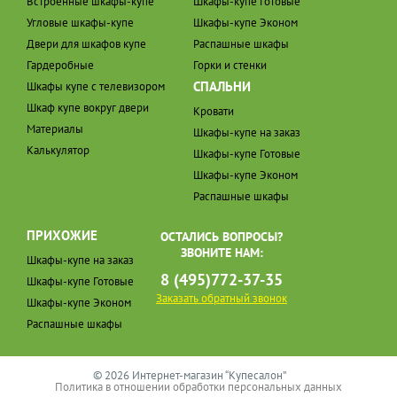
Встроенные шкафы-купе
Шкафы-купе Готовые
Угловые шкафы-купе
Шкафы-купе Эконом
Двери для шкафов купе
Распашные шкафы
Гардеробные
Горки и стенки
СПАЛЬНИ
Шкафы купе с телевизором
Шкаф купе вокруг двери
Кровати
Материалы
Шкафы-купе на заказ
Калькулятор
Шкафы-купе Готовые
Шкафы-купе Эконом
Распашные шкафы
ПРИХОЖИЕ
ОСТАЛИСЬ ВОПРОСЫ?
ЗВОНИТЕ НАМ:
Шкафы-купе на заказ
8 (495)772-37-35
Шкафы-купе Готовые
Заказать обратный звонок
Шкафы-купе Эконом
Распашные шкафы
© 2026 Интернет-магазин “Купесалон”
Политика в отношении обработки персональных данных