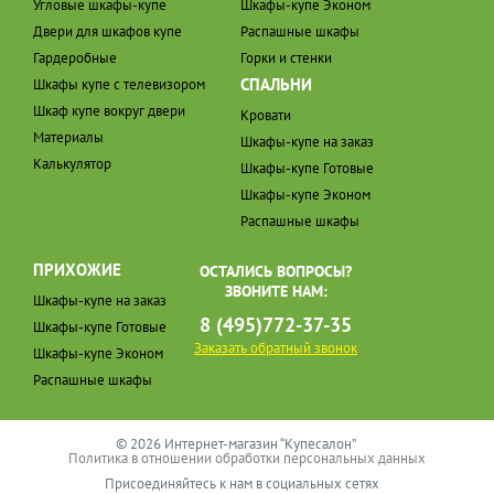
Угловые шкафы-купе
Шкафы-купе Эконом
Двери для шкафов купе
Распашные шкафы
Гардеробные
Горки и стенки
СПАЛЬНИ
Шкафы купе с телевизором
Шкаф купе вокруг двери
Кровати
Материалы
Шкафы-купе на заказ
Калькулятор
Шкафы-купе Готовые
Шкафы-купе Эконом
Распашные шкафы
ПРИХОЖИЕ
ОСТАЛИСЬ ВОПРОСЫ?
ЗВОНИТЕ НАМ:
Шкафы-купе на заказ
8 (495)772-37-35
Шкафы-купе Готовые
Заказать обратный звонок
Шкафы-купе Эконом
Распашные шкафы
© 2026 Интернет-магазин “Купесалон”
Политика в отношении обработки персональных данных
Присоединяйтесь к нам в социальных сетях