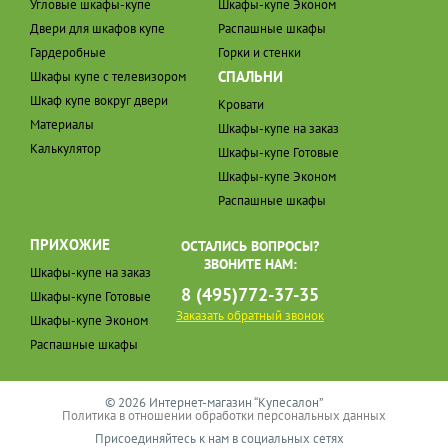
Угловые шкафы-купе
Шкафы-купе Эконом
Двери для шкафов купе
Распашные шкафы
Гардеробные
Горки и стенки
СПАЛЬНИ
Шкафы купе с телевизором
Шкаф купе вокруг двери
Кровати
Материалы
Шкафы-купе на заказ
Калькулятор
Шкафы-купе Готовые
Шкафы-купе Эконом
Распашные шкафы
ПРИХОЖИЕ
ОСТАЛИСЬ ВОПРОСЫ?
ЗВОНИТЕ НАМ:
Шкафы-купе на заказ
8 (495)772-37-35
Шкафы-купе Готовые
Заказать обратный звонок
Шкафы-купе Эконом
Распашные шкафы
© 2026 Интернет-магазин “Купесалон”
Политика в отношении обработки персональных данных
Присоединяйтесь к нам в социальных сетях