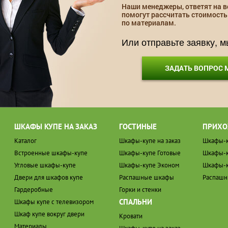
Наши менеджеры, ответят на в
помогут рассчитать стоимость
по материалам.
Или отправьте заявку, 
ЗАДАТЬ ВОПРОС
ШКАФЫ КУПЕ НА ЗАКАЗ
ГОСТИНЫЕ
ПРИХО
Каталог
Шкафы-купе на заказ
Шкафы-к
Встроенные шкафы-купе
Шкафы-купе Готовые
Шкафы-к
Угловые шкафы-купе
Шкафы-купе Эконом
Шкафы-к
Двери для шкафов купе
Распашные шкафы
Распаш
Гардеробные
Горки и стенки
СПАЛЬНИ
Шкафы купе с телевизором
Шкаф купе вокруг двери
Кровати
Материалы