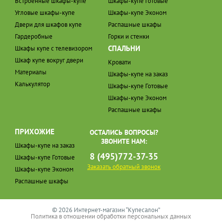
Встроенные шкафы-купе
Шкафы-купе Готовые
Угловые шкафы-купе
Шкафы-купе Эконом
Двери для шкафов купе
Распашные шкафы
Гардеробные
Горки и стенки
СПАЛЬНИ
Шкафы купе с телевизором
Шкаф купе вокруг двери
Кровати
Материалы
Шкафы-купе на заказ
Калькулятор
Шкафы-купе Готовые
Шкафы-купе Эконом
Распашные шкафы
ПРИХОЖИЕ
ОСТАЛИСЬ ВОПРОСЫ?
ЗВОНИТЕ НАМ:
Шкафы-купе на заказ
8 (495)772-37-35
Шкафы-купе Готовые
Заказать обратный звонок
Шкафы-купе Эконом
Распашные шкафы
© 2026 Интернет-магазин “Купесалон”
Политика в отношении обработки персональных данных