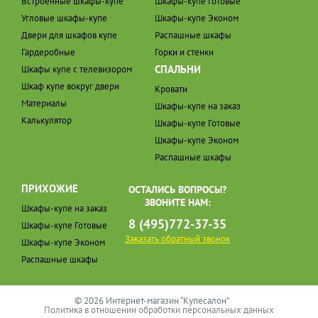
Встроенные шкафы-купе
Шкафы-купе Готовые
Угловые шкафы-купе
Шкафы-купе Эконом
Двери для шкафов купе
Распашные шкафы
Гардеробные
Горки и стенки
СПАЛЬНИ
Шкафы купе с телевизором
Шкаф купе вокруг двери
Кровати
Материалы
Шкафы-купе на заказ
Калькулятор
Шкафы-купе Готовые
Шкафы-купе Эконом
Распашные шкафы
ПРИХОЖИЕ
ОСТАЛИСЬ ВОПРОСЫ?
ЗВОНИТЕ НАМ:
Шкафы-купе на заказ
8 (495)772-37-35
Шкафы-купе Готовые
Заказать обратный звонок
Шкафы-купе Эконом
Распашные шкафы
© 2026 Интернет-магазин “Купесалон”
Политика в отношении обработки персональных данных