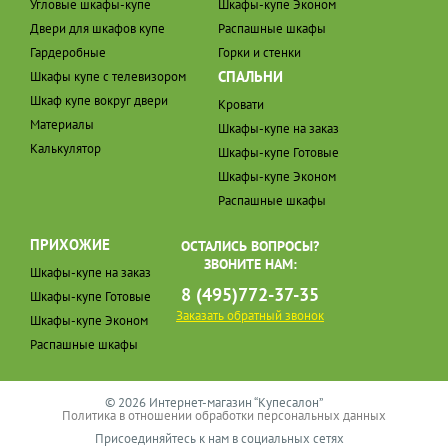
Угловые шкафы-купе
Шкафы-купе Эконом
Двери для шкафов купе
Распашные шкафы
Гардеробные
Горки и стенки
СПАЛЬНИ
Шкафы купе с телевизором
Шкаф купе вокруг двери
Кровати
Материалы
Шкафы-купе на заказ
Калькулятор
Шкафы-купе Готовые
Шкафы-купе Эконом
Распашные шкафы
ПРИХОЖИЕ
ОСТАЛИСЬ ВОПРОСЫ?
ЗВОНИТЕ НАМ:
Шкафы-купе на заказ
8 (495)772-37-35
Шкафы-купе Готовые
Заказать обратный звонок
Шкафы-купе Эконом
Распашные шкафы
© 2026 Интернет-магазин “Купесалон”
Политика в отношении обработки персональных данных
Присоединяйтесь к нам в социальных сетях