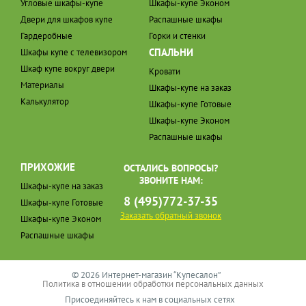
Угловые шкафы-купе
Шкафы-купе Эконом
Двери для шкафов купе
Распашные шкафы
Гардеробные
Горки и стенки
СПАЛЬНИ
Шкафы купе с телевизором
Шкаф купе вокруг двери
Кровати
Материалы
Шкафы-купе на заказ
Калькулятор
Шкафы-купе Готовые
Шкафы-купе Эконом
Распашные шкафы
ПРИХОЖИЕ
ОСТАЛИСЬ ВОПРОСЫ?
ЗВОНИТЕ НАМ:
Шкафы-купе на заказ
8 (495)772-37-35
Шкафы-купе Готовые
Заказать обратный звонок
Шкафы-купе Эконом
Распашные шкафы
© 2026 Интернет-магазин “Купесалон”
Политика в отношении обработки персональных данных
Присоединяйтесь к нам в социальных сетях