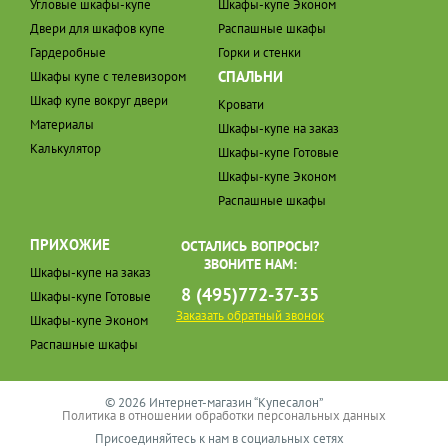
Угловые шкафы-купе
Шкафы-купе Эконом
Двери для шкафов купе
Распашные шкафы
Гардеробные
Горки и стенки
СПАЛЬНИ
Шкафы купе с телевизором
Шкаф купе вокруг двери
Кровати
Материалы
Шкафы-купе на заказ
Калькулятор
Шкафы-купе Готовые
Шкафы-купе Эконом
Распашные шкафы
ПРИХОЖИЕ
ОСТАЛИСЬ ВОПРОСЫ?
ЗВОНИТЕ НАМ:
Шкафы-купе на заказ
8 (495)772-37-35
Шкафы-купе Готовые
Заказать обратный звонок
Шкафы-купе Эконом
Распашные шкафы
© 2026 Интернет-магазин “Купесалон”
Политика в отношении обработки персональных данных
Присоединяйтесь к нам в социальных сетях