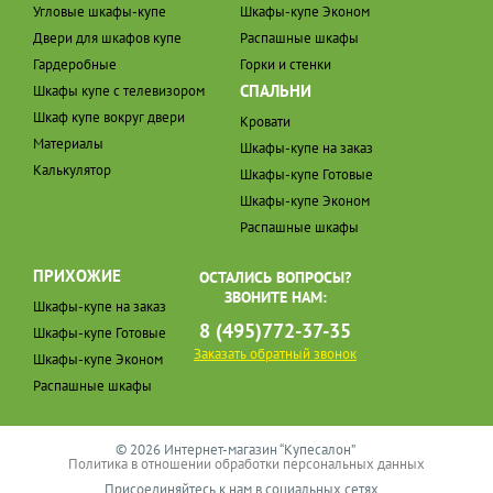
Угловые шкафы-купе
Шкафы-купе Эконом
Двери для шкафов купе
Распашные шкафы
Гардеробные
Горки и стенки
СПАЛЬНИ
Шкафы купе с телевизором
Шкаф купе вокруг двери
Кровати
Материалы
Шкафы-купе на заказ
Калькулятор
Шкафы-купе Готовые
Шкафы-купе Эконом
Распашные шкафы
ПРИХОЖИЕ
ОСТАЛИСЬ ВОПРОСЫ?
ЗВОНИТЕ НАМ:
Шкафы-купе на заказ
8 (495)772-37-35
Шкафы-купе Готовые
Заказать обратный звонок
Шкафы-купе Эконом
Распашные шкафы
© 2026 Интернет-магазин “Купесалон”
Политика в отношении обработки персональных данных
Присоединяйтесь к нам в социальных сетях