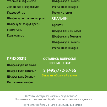
Угловые шкафы-купе
Шкафы-купе Эконом
Двери для шкафов купе
Распашные шкафы
Гардеробные
Горки и стенки
СПАЛЬНИ
Шкафы купе с телевизором
Шкаф купе вокруг двери
Кровати
Материалы
Шкафы-купе на заказ
Калькулятор
Шкафы-купе Готовые
Шкафы-купе Эконом
Распашные шкафы
ПРИХОЖИЕ
ОСТАЛИСЬ ВОПРОСЫ?
ЗВОНИТЕ НАМ:
Шкафы-купе на заказ
8 (495)772-37-35
Шкафы-купе Готовые
Заказать обратный звонок
Шкафы-купе Эконом
Распашные шкафы
© 2026 Интернет-магазин “Купесалон”
Политика в отношении обработки персональных данных
Присоединяйтесь к нам в социальных сетях