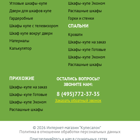
Угловые шкафы-купе
Шкафы-купе Эконом
Двери для шкафов купе
Распашные шкафы
Гардеробные
Горки и стенки
СПАЛЬНИ
Шкафы купе с телевизором
Шкаф купе вокруг двери
Кровати
Материалы
Шкафы-купе на заказ
Калькулятор
Шкафы-купе Готовые
Шкафы-купе Эконом
Распашные шкафы
ПРИХОЖИЕ
ОСТАЛИСЬ ВОПРОСЫ?
ЗВОНИТЕ НАМ:
Шкафы-купе на заказ
8 (495)772-37-35
Шкафы-купе Готовые
Заказать обратный звонок
Шкафы-купе Эконом
Распашные шкафы
© 2026 Интернет-магазин “Купесалон”
Политика в отношении обработки персональных данных
Присоединяйтесь к нам в социальных сетях