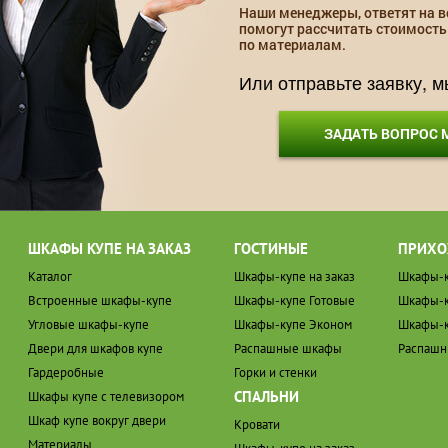
Наши менеджеры, ответят на в
помогут рассчитать стоимость
по материалам.
Или отправьте заявку, 
ЗАДАТЬ ВОПРОС
ШКАФЫ КУПЕ НА ЗАКАЗ
ГОСТИНЫЕ
ПРИХО
Каталог
Шкафы-купе на заказ
Шкафы-к
Встроенные шкафы-купе
Шкафы-купе Готовые
Шкафы-к
Угловые шкафы-купе
Шкафы-купе Эконом
Шкафы-к
Двери для шкафов купе
Распашные шкафы
Распаш
Гардеробные
Горки и стенки
СПАЛЬНИ
Шкафы купе с телевизором
Шкаф купе вокруг двери
Кровати
Материалы