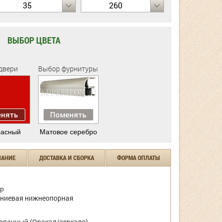
35
260
ВЫБОР ЦВЕТА
двери
Выбор фурнитуры
нять
Поменять
расный
Матовое серебро
ЧАНИЕ
ДОСТАВКА И СБОРКА
ФОРМА ОПЛАТЫ
р
ниевая нижнеопорная
ванный (Оракал/зеркало)