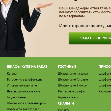
Наши менеджеры, ответят на в
помогут рассчитать стоимость
по материалам.
Или отправьте заявку, 
ЗАДАТЬ ВОПРОС
ШКАФЫ КУПЕ НА ЗАКАЗ
ГОСТИНЫЕ
ПРИХО
Каталог
Шкафы-купе на заказ
Шкафы-к
Встроенные шкафы-купе
Шкафы-купе Готовые
Шкафы-к
Угловые шкафы-купе
Шкафы-купе Эконом
Шкафы-к
Двери для шкафов купе
Распашные шкафы
Распаш
Гардеробные
Горки и стенки
СПАЛЬНИ
Шкафы купе с телевизором
Шкаф купе вокруг двери
Кровати