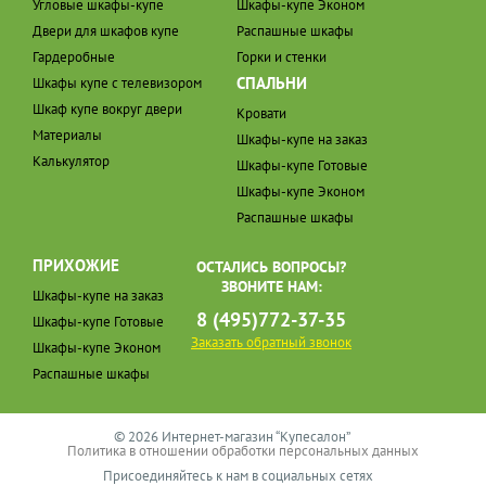
Угловые шкафы-купе
Шкафы-купе Эконом
Двери для шкафов купе
Распашные шкафы
Гардеробные
Горки и стенки
СПАЛЬНИ
Шкафы купе с телевизором
Шкаф купе вокруг двери
Кровати
Материалы
Шкафы-купе на заказ
Калькулятор
Шкафы-купе Готовые
Шкафы-купе Эконом
Распашные шкафы
ПРИХОЖИЕ
ОСТАЛИСЬ ВОПРОСЫ?
ЗВОНИТЕ НАМ:
Шкафы-купе на заказ
8 (495)772-37-35
Шкафы-купе Готовые
Заказать обратный звонок
Шкафы-купе Эконом
Распашные шкафы
© 2026 Интернет-магазин “Купесалон”
Политика в отношении обработки персональных данных
Присоединяйтесь к нам в социальных сетях